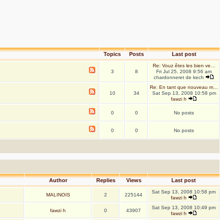
Topics
Posts
Last post
Re: Vouz êtes les bien ve…
3
8
Fri Jul 25, 2008 9:56 am
chardonneret de kech
Re: En tant que nouveau m…
10
34
Sat Sep 13, 2008 10:58 pm
fawzi h
0
0
No posts
0
0
No posts
Author
Replies
Views
Last post
Sat Sep 13, 2008 10:58 pm
MALINOIS
2
225144
fawzi h
Sat Sep 13, 2008 10:49 pm
fawzi h
0
43907
fawzi h