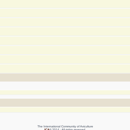
The International Community of Aviculture
ICA
© 2014 : All rights reserved