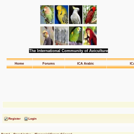
The International Community of Aviculture
Home
Forums
ICA Arabic
IC
Register
Login