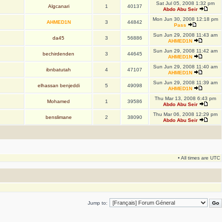
Sat Jul 05, 2008 1:32 pm
Algcanari
1
40137
Abdo Abu Seir
Mon Jun 30, 2008 12:18 pm
AHMED1N
3
44842
Pass
Sun Jun 29, 2008 11:43 am
da45
3
56886
AHMED1N
Sun Jun 29, 2008 11:42 am
bechirdenden
3
44645
AHMED1N
Sun Jun 29, 2008 11:40 am
ibnbatutah
4
47107
AHMED1N
Sun Jun 29, 2008 11:39 am
elhassan benjeddi
5
49098
AHMED1N
Thu Mar 13, 2008 6:43 pm
Mohamed
1
39586
Abdo Abu Seir
Thu Mar 06, 2008 12:29 pm
benslimane
2
38090
Abdo Abu Seir
• All times are UTC
Jump to: