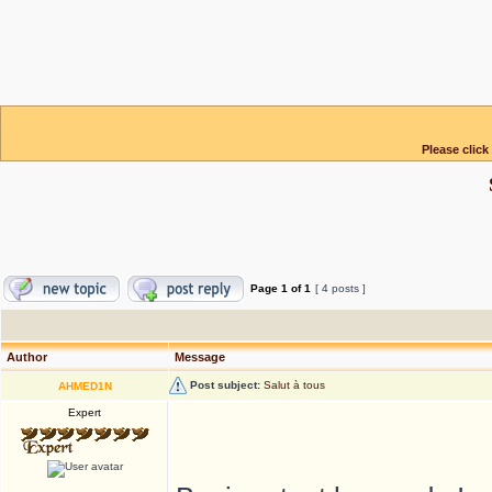
Please click
Page
1
of
1
[ 4 posts ]
Author
Message
Post subject:
Salut à tous
AHMED1N
Expert