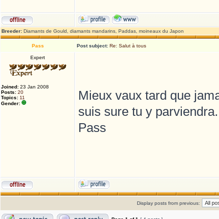
Breeder:
Diamants de Gould, diamants mandarins, Paddas, moineaux du Japon
Pass
Post subject:
Re: Salut à tous
Expert
Joined:
23 Jan 2008
Mieux vaux tard que jama
Posts:
20
Topics:
11
Gender:
suis sure tu y parviendra.
Pass
Display posts from previous: