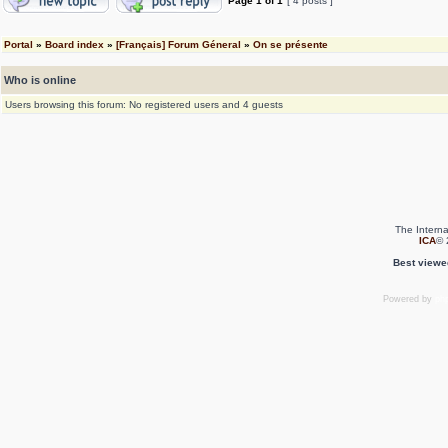
Page
1
of
1
[ 4 posts ]
Portal
»
Board index
»
[Français] Forum Géneral
»
On se présente
Who is online
Users browsing this forum: No registered users and 4 guests
The Interna
ICA
© 
Best viewe
Powered by
ph