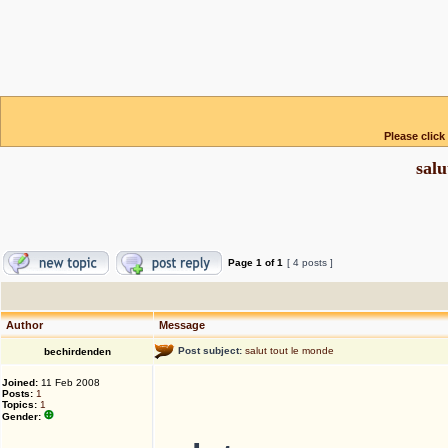
Please click
salu
Page
1
of
1
[ 4 posts ]
Author
Message
Post subject:
salut tout le monde
bechirdenden
Joined:
11 Feb 2008
Posts:
1
Topics:
1
Gender: