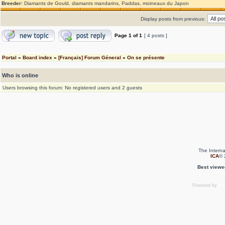
Breeder:
Diamants de Gould, diamants mandarins, Paddas, moineaux du Japon
Display posts from previous:
Page
1
of
1
[ 4 posts ]
Portal
»
Board index
»
[Français] Forum Géneral
»
On se présente
Who is online
Users browsing this forum: No registered users and 2 guests
The Interna
ICA
© 
Best viewe
Powered by
ph