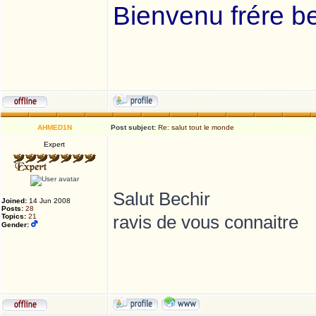
Bienvenu frére b
AHMED1N
Post subject:
Re: salut tout le monde
Expert
Salut Bechir
Joined:
14 Jun 2008
Posts:
28
ravis de vous connaitre
Topics:
21
Gender: