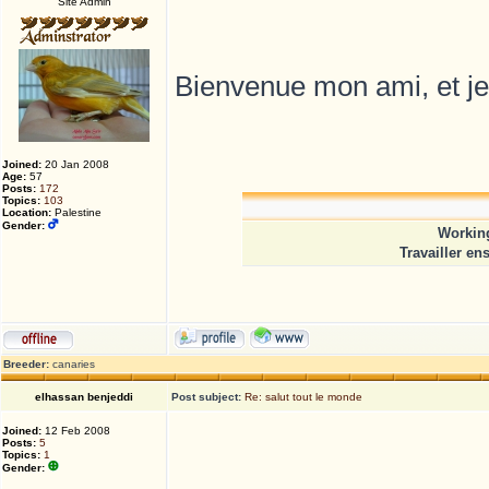
Site Admin
Bienvenue mon ami, et j
Joined:
20 Jan 2008
Age:
57
Posts:
172
Topics:
103
Location:
Palestine
Gender:
Working
Travailler en
Breeder:
canaries
elhassan benjeddi
Post subject:
Re: salut tout le monde
Joined:
12 Feb 2008
Posts:
5
Topics:
1
Gender: